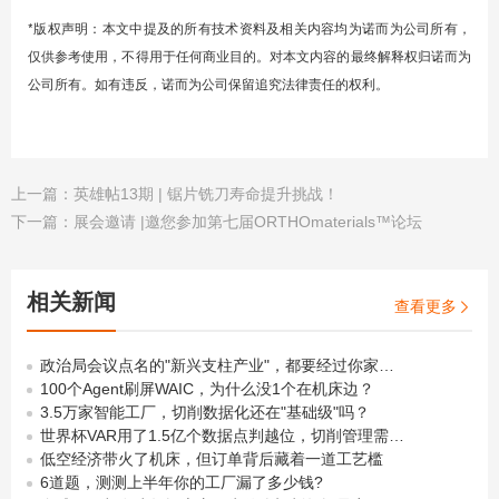
*版权声明：本文中提及的所有技术资料及相关内容均为诺而为公司所有，
仅供参考使用，不得用于任何商业目的。对本文内容的最终解释权归诺而为
公司所有。如有违反，诺而为公司保留追究法律责任的权利。
上一篇：
英雄帖13期 | 锯片铣刀寿命提升挑战！
下一篇：
展会邀请 |邀您参加第七届ORTHOmaterials™论坛
相关新闻
查看更多

政治局会议点名的"新兴支柱产业"，都要经过你家车间那把刀
100个Agent刷屏WAIC，为什么没1个在机床边？
3.5万家智能工厂，切削数据化还在"基础级"吗？
世界杯VAR用了1.5亿个数据点判越位，切削管理需要多少个？
低空经济带火了机床，但订单背后藏着一道工艺槛
6道题，测测上半年你的工厂漏了多少钱?