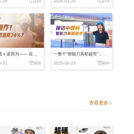
1-29
210
2026-01-20
270


科华控股 x 诺而为—— 在智能制造的长跑中，我们不做短期的成本博弈，只向长远的效率迈进！
一整个“智能刀具柜超市”，背后的定制逻辑？
5-21
466
2025-06-23
469


查看更多
