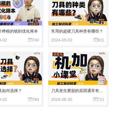
片榫根的铣削优化将本
常用的超硬刀具种类有哪些？
9-02
740
2024-09-02
811


具如何选择？
刀具发生磨损的原因通常有哪些呢？
9-02
784
2024-08-30
721

