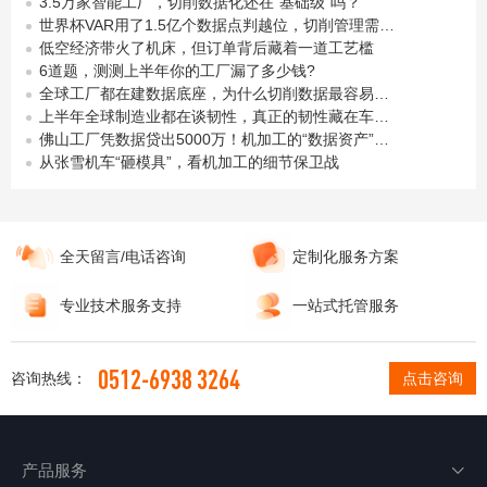
3.5万家智能工厂，切削数据化还在"基础级"吗？
世界杯VAR用了1.5亿个数据点判越位，切削管理需要多少个？
低空经济带火了机床，但订单背后藏着一道工艺槛
6道题，测测上半年你的工厂漏了多少钱?
全球工厂都在建数据底座，为什么切削数据最容易被漏掉？
上半年全球制造业都在谈韧性，真正的韧性藏在车间细节里
佛山工厂凭数据贷出5000万！机加工的“数据资产”，你攒下多少了？
从张雪机车“砸模具”，看机加工的细节保卫战
全天留言/电话咨询
定制化服务方案
专业技术服务支持
一站式托管服务
0512-6938 3264
咨询热线：
点击咨询
产品服务
