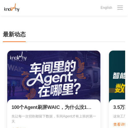

English
最新动态
100个Agent刷屏WAIC，为什么没1个在机床边？
先让每一次切削都留下数据，车间Agent才有上班的第一
这块工厂
天
查看详