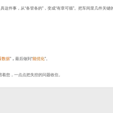
刀具这件事，从“各管各的”，变成“有章可循”。把车间里几件关
看数据
”
，
最后做到“
能优化
”。
陪着您，一点点把失控的问题收住。